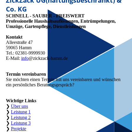
ZickZack UG(haftungsbeschränkt) &
Co. KG
SCHNELL - SAUBER - PREISWERT
Professionelle Haushaltsauflösungen, Entrümpelungen,
Umzüge, Gartenpflege, Dienstleistungen
Kontakt
Alleestraße 47
59065 Hamm
Tel.: 02381-9999930
E-Mail:
info
@zickzack-hamm.de
Termin vereinbaren
Sie möchten einen Termin mit uns verein­baren und wünschen
ein persönliches Beratungsgespräch?
Wichtige Links
❯
Über uns
❯
Leistung 1
❯
Leistung 2
❯
Leistung 3
❯
Projekte