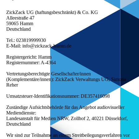
ZickZack UG (haftungsbeschränkt) & Co. KG
Alleestraße 47
59065 Hamm
Deutschland
Tel.: 023819999930
E-Mail: info@zickzack-hamm.de
Registergericht: Hamm
Registernummer: A-4364
Vertretungsberechtigte Gesellschafter/innen
(Komplementäre/innen): ZickZack Verwaltungs UG, Simona
Reher
Umsatzsteuer-Identifikationsnummer: DE357416098
Zuständige Aufsichtsbehörde für das Angebot audiovisueller
Mediendienste:
Landesanstalt für Medien NRW, Zollhof 2, 40221 Düsseldorf,
Deutschland
Wir sind zur Teilnahme an einem Streitbeilegungsverfahren vor